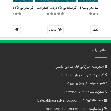
گز رژیمی 25 درصد مغز پسته آنتیک
گز شکلاتی 25 درصد 3مغز آنتیک
نمایش
نمایش
نمایش
تماس با ما
مدیریت :
بازرگانی لاله عباسی نفیس
آدرس :
مشهد - خیابان احمداباد
تلفن همراه :
09153125836
تلفن ثابت :
09376847393
پست الکترونیک :
Lale.abbasi[at]yahoo.com
وب سایت :
http://soghattourist.com