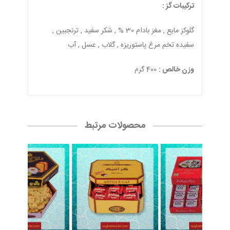
ترکیبات گز :
گلوکز مایع , مغز بادام 30 % , شکر سفید , ترنجبین ,
سفیده تخم مرغ پاستوریزه , گلاب , عسل , آب
وزن خالص :
400 گرم
محصولات مرتبط