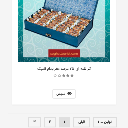
گز لقمه ای 25 درصد مغز بادام آنتیک
نمایش
اولین → 1
قبلی
1
2
3