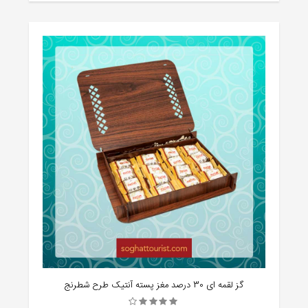
گز لقمه ای 30 درصد مغز پسته آنتیک طرح شطرنج