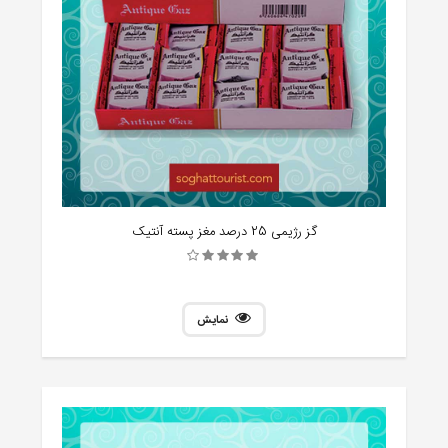
گز رژیمی 25 درصد مغز پسته آنتیک
نمایش