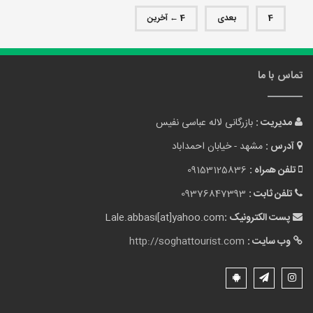
4
بعدی
4 ← آخرین
تماس با ما
مدیریت :
بازرگانی لاله عباسی نفیس
آدرس :
مشهد - خیابان احمداباد
تلفن همراه :
09153125836
تلفن ثابت :
09376847393
پست الکترونیک :
Lale.abbasi[at]yahoo.com
وب سایت :
http://soghattourist.com