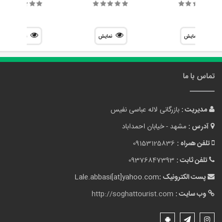
نمایش
نمایش
نمایش
تماس با ما
مدیریت :
بازرگانی لاله عباسی نفیس
آدرس :
مشهد - خیابان احمداباد
تلفن همراه :
09153125836
تلفن ثابت :
09376847393
پست الکترونیک :
Lale.abbasi[at]yahoo.com
وب سایت :
http://soghattourist.com