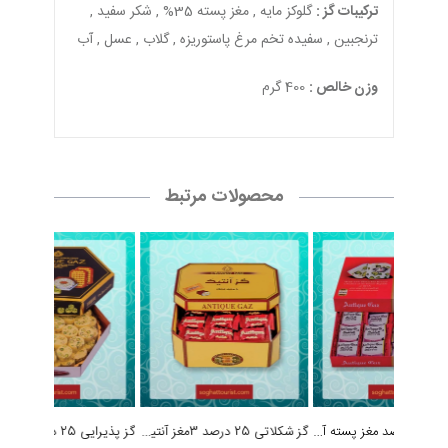
ترکیبات گز :
گلوکز مایه , مغز پسته 35% , شکر سفید ,
ترنجبین , سفیده تخم مرغ پاستوریزه , گلاب , عسل , آب
وزن خالص :
400 گرم
محصولات مرتبط
گز رژیمی 25 درصد مغز پسته آنتیک
گز شکلاتی 25 درصد 3مغز آنتیک