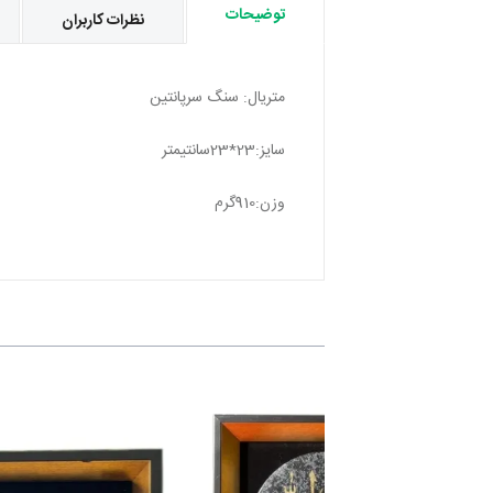
توضیحات
نظرات کاربران
متریال: سنگ سرپانتین
سایز:23*23سانتیمتر
وزن:910گرم