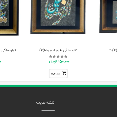
ع)-2
تابلو سنگی طرح امام رضا(ع)
تابلو سنگی 
950,000 تومان
00
سبد خرید
نقشه سایت