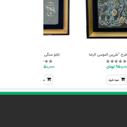
طرح "علی‌بن الموسی الرضا
تابلو سنگی طرح" هیچ"
950,0 تومان
950,000 تومان
سبد خرید
سبد خرید