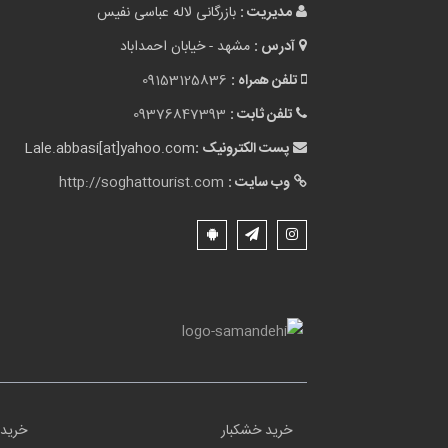
مدیریت :
بازرگانی لاله عباسی نفیس
آدرس :
مشهد - خیابان احمداباد
تلفن همراه :
09153125836
تلفن ثابت :
09376847393
پست الکترونیک :
Lale.abbasi[at]yahoo.com
وب سایت :
http://soghattourist.com
خرید خشکبار
خرید 