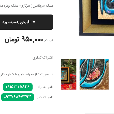
سنگ سرپانتین( هرکاره): سنگ ویژه مش
افزودن به سبد خرید
950,000 تومان
قیمت:
اشتراک گذاری :
در صورت نیاز به راهنمایی با شماره های
09153125836
تلفن همراه :
09376847393
تلفن ثابت :