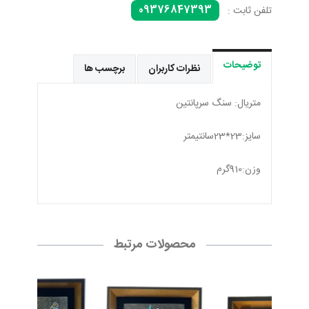
09376847393
تلفن ثابت :
توضیحات
نظرات کاربران
برچسب ها
متریال: سنگ سرپانتین
سایز:23*23سانتیمتر
وزن:910گرم
محصولات مرتبط