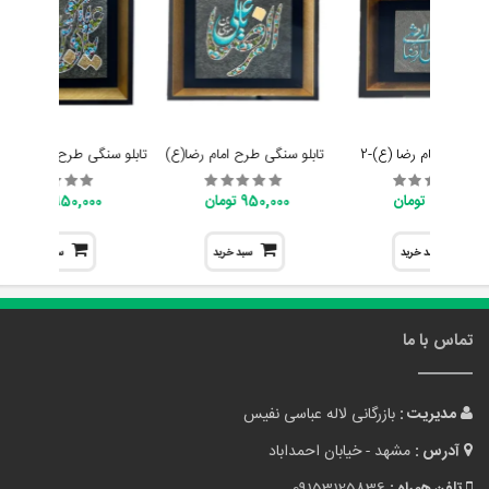
لو سنگی امام رضا (ع)-2
تابلو سنگی طرح امام رضا(ع)
950,000 تومان
950,000 تومان
950,000 تومان
سبد خرید
سبد خرید
سبد خرید
تماس با ما
مدیریت :
بازرگانی لاله عباسی نفیس
آدرس :
مشهد - خیابان احمداباد