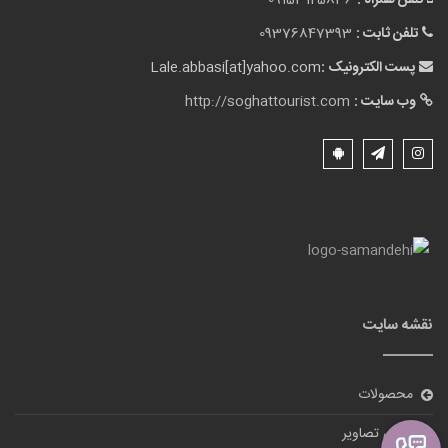
تلفن همراه :
09153125836
تلفن ثابت :
09376847393
پست الکترونیک :
Lale.abbasi[at]yahoo.com
وب سایت :
http://soghattourist.com
نقشه سایت
محصولات
گالری تصاویر