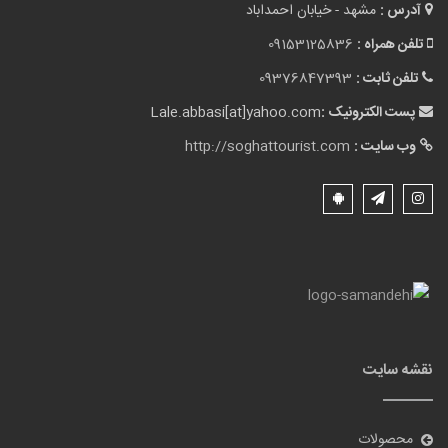
آدرس :
مشهد - خیابان احمداباد
تلفن همراه :
09153125836
تلفن ثابت :
09376847393
پست الکترونیک :
Lale.abbasi[at]yahoo.com
وب سایت :
http://soghattourist.com
نقشه سایت
محصولات