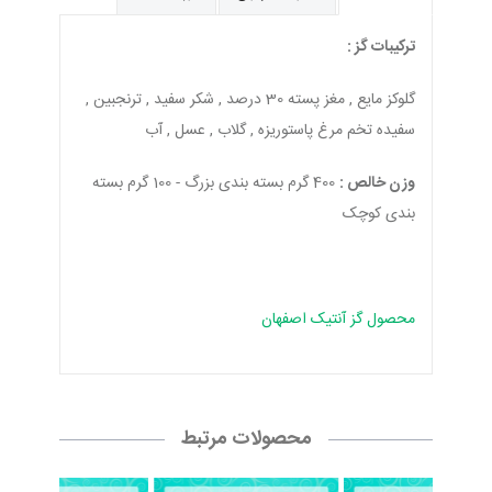
ترکیبات گز :
گلوکز مایع , مغز پسته 30 درصد , شکر سفید , ترنجبین ,
سفیده تخم مرغ پاستوریزه , گلاب , عسل , آب
وزن خالص :
400 گرم بسته بندی بزرگ - 100 گرم بسته
بندی کوچک
محصول گز آنتیک اصفهان
محصولات مرتبط