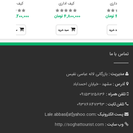
کیف اداری
کیف اداری
کیف اداری
4,800,000 تومان
4,800,000 تومان
7,200,000 تومان
سبد خرید
سبد خرید
سبد خرید
تماس با ما
مدیریت :
بازرگانی لاله عباسی نفیس
آدرس :
مشهد - خیابان احمداباد
تلفن همراه :
09153125836
تلفن ثابت :
09376847393
پست الکترونیک :
Lale.abbasi[at]yahoo.com
وب سایت :
http://soghattourist.com