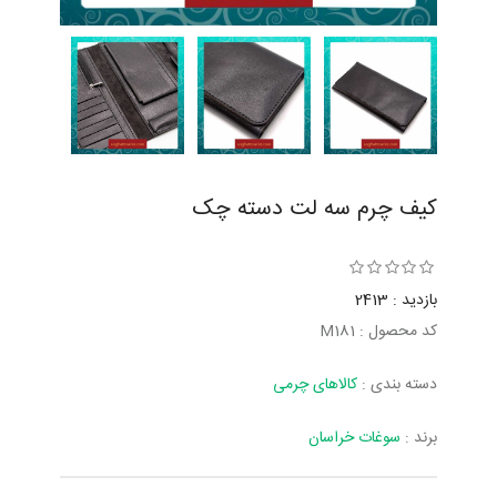
کیف چرم سه لت دسته چک
بازدید : 2413
کد محصول : M181
دسته بندی :
کالاهای چرمی
برند :
سوغات خراسان