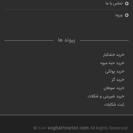
تماس با ما
ورود
پیوند ها
خرید خشکبار
خرید حبه میوه
خرید پولکی
خرید گز
خرید سوهان
خرید شیرینی و شکلات
ثبت شکایات
© 2018
soghattourist.com
All Rights Reserved.