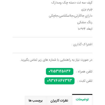
کیف سه لت دسته چک ومدارک
چرم بزی
دارای جاکارتی،جااسکناسی،جاچکی
رنگ مشکی
ابعاد 24*10
اشتراک گذاری :
در صورت نیاز به راهنمایی با شماره های زیر تماس بگیرید.
09153125836
تلفن همراه :
09376847393
تلفن ثابت :
توضیحات
نظرات کاربران
برچسب ها