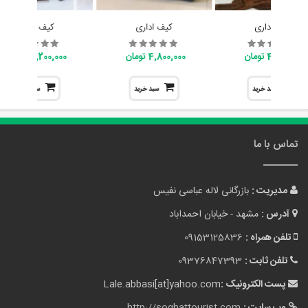
کیف اداری
کیف اداری
کیف اداری
4,800,000 تومان
4,800,000 تومان
7,200,000 تومان
سبد خرید
سبد خرید
سبد خرید
تماس با ما
مدیریت :
بازرگانی لاله عباسی نفیس
آدرس :
مشهد - خیابان احمداباد
تلفن همراه :
09153125836
تلفن ثابت :
09376847393
پست الکترونیک :
Lale.abbasi[at]yahoo.com