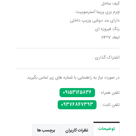
کیف ساحل
چرم بزی پریما آسترسوییت
دارای بند دوشی وزیپ داخلی
رنگ فیروزه ای
ابعاد 7*24
اشتراک گذاری :
در صورت نیاز به راهنمایی با شماره های زیر تماس بگیرید.
09153125836
تلفن همراه :
09376847393
تلفن ثابت :
توضیحات
نظرات کاربران
برچسب ها