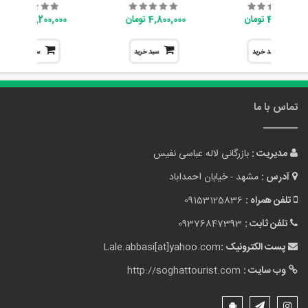
4,800,000 تومان
4,800,000 تومان
7,200,000 تومان
سبد خرید
سبد خرید
سبد خرید
تماس با ما
مدیریت :
بازرگانی لاله عباسی نفیس
آدرس :
مشهد - خیابان احمداباد
تلفن همراه :
09153125836
تلفن ثابت :
09376847393
پست الکترونیک :
Lale.abbasi[at]yahoo.com
وب سایت :
http://soghattourist.com