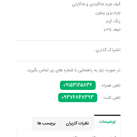
کیف چرم جاکلیدی و جاکارتی
چرم بزی پیتون
رنگ کرم
ابعاد 7*10
اشتراک گذاری :
در صورت نیاز به راهنمایی با شماره های زیر تماس بگیرید.
09153125836
تلفن همراه :
09376847393
تلفن ثابت :
توضیحات
نظرات کاربران
برچسب ها