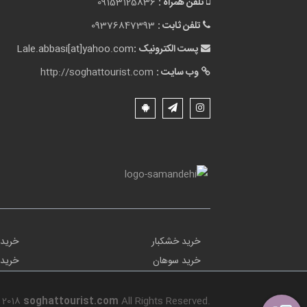
تلفن همراه :
09153125836
تلفن ثابت :
09376847393
پست الکترونیک :
Lale.abbasi[at]yahoo.com
وب سایت :
http://soghattourist.com
خرید خشکبار
خرید 
خرید سوهان
خرید 
 2018
soghattourist.com
All Rights Reserved.