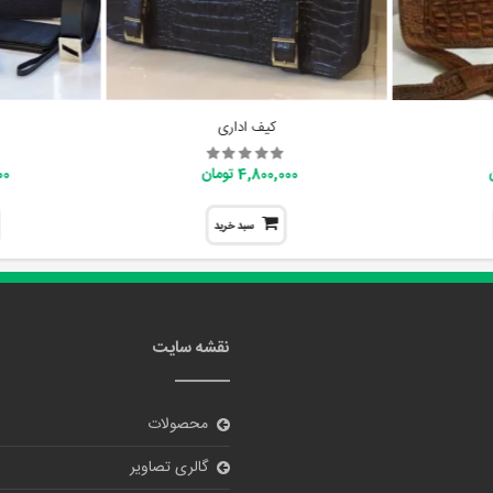
کیف اداری
4,800,000 تومان
000
سبد خرید
نقشه سایت
محصولات
گالری تصاویر