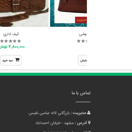
ساک دوشی
کیف اداری
4,800,000 تومان
نمایش
سبد خرید
تماس با ما
مدیریت :
بازرگانی لاله عباسی نفیس
آدرس :
مشهد - خیابان احمداباد