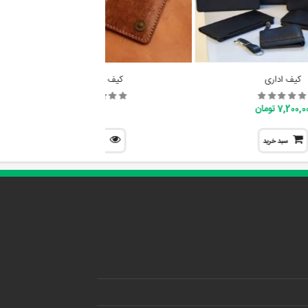
کیف اداری
کیف مدارک
7,200, تومان
سبد خرید
نمایش