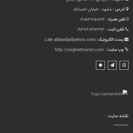
آدرس :
مشهد - خیابان احمداباد
تلفن همراه :
09153125836
تلفن ثابت :
09376847393
پست الکترونیک :
Lale.abbasi[at]yahoo.com
وب سایت :
http://soghattourist.com
نقشه سایت