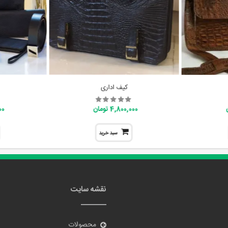
کیف اداری
4,800,000 تومان
000
سبد خرید
نقشه سایت
محصولات