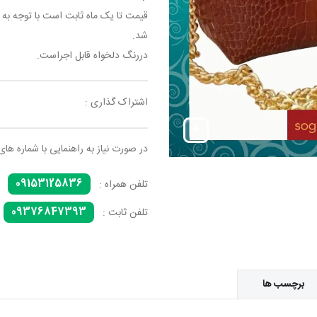
قیمت تا یک ماه ثابت است با توجه به 
شد.
دررنگ دلخواه قابل اجراست.
اشتراک گذاری :
در صورت نیاز به راهنمایی با شماره های
09153125836
تلفن همراه :
09376847393
تلفن ثابت :
برچسب ها