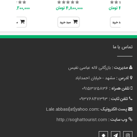
4,800,000 تومان
4,800,000 تومان
7,200,000 تومان
سبد خرید
سبد خرید
سبد خرید
تماس با ما
مدیریت :
بازرگانی لاله عباسی نفیس
آدرس :
مشهد - خیابان احمداباد
تلفن همراه :
09153125836
تلفن ثابت :
09376847393
پست الکترونیک :
Lale.abbasi[at]yahoo.com
وب سایت :
http://soghattourist.com