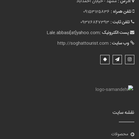
آدرس :
مشهد - خیابان احمداباد
تلفن همراه :
09153125836
تلفن ثابت :
09376847393
پست الکترونیک :
Lale.abbasi[at]yahoo.com
وب سایت :
http://soghattourist.com
نقشه سایت
محصولات