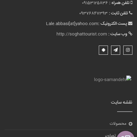
تلفن همراه :
09153125836
تلفن ثابت :
09376847393
پست الکترونیک :
Lale.abbasi[at]yahoo.com
وب سایت :
http://soghattourist.com
نقشه سایت
محصولات
گالری تصاویر