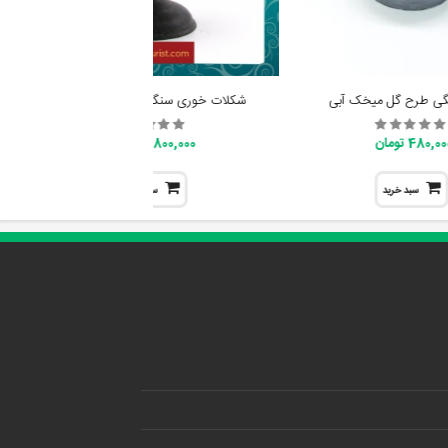
گی طرح گل میخک آبی
شکلات خوری سنگی طرح گل ماگنولیا
480,0 تومان
2,800,000 تومان
سبد خرید
سبد خرید