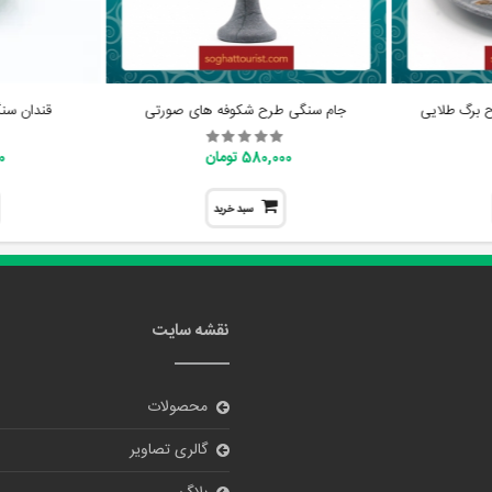
 برگ طلایی
جام سنگی طرح شکوفه های صورتی
قندان سن
580,000 تومان
00
سبد خرید
نقشه سایت
محصولات
گالری تصاویر