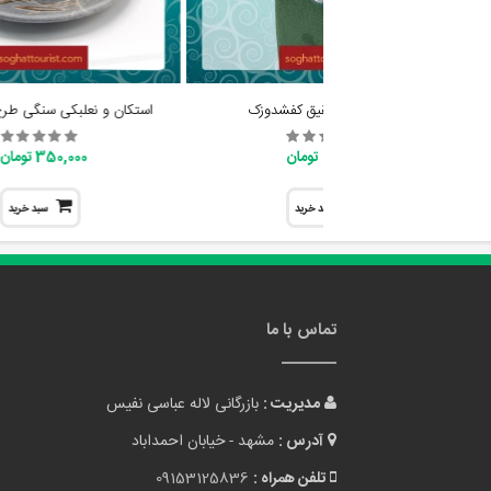
گردنبند آویز عقیق کفشدوزک
استکان و نعلبکی سنگی طرح
950,000 تومان
350,000 تومان
سبد خرید
سبد خرید
تماس با ما
مدیریت :
بازرگانی لاله عباسی نفیس
آدرس :
مشهد - خیابان احمداباد
تلفن همراه :
09153125836