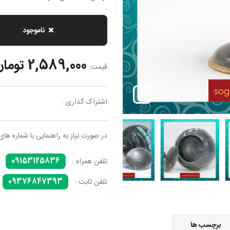
ناموجود
2,589,000 تومان
قیمت:
اشتراک گذاری :
در صورت نیاز به راهنمایی با شماره های
09153125836
تلفن همراه :
09376847393
تلفن ثابت :
برچسب ها