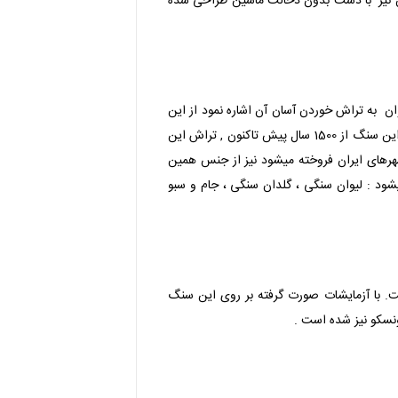
 نیز با دست بدون دخالت ماشین طراحی شده
به تراش خوردن آسان آن اشاره نمود از این
رو مورد توجه سنگ تراشان قرار گرفته است . با توجه به قدمت بالای سنگ سرپانتین ( ۲۰۹ میلیون سال پیش ) و استفاده گسترده این سنگ از 1500 سال پیش تاکنون , تراش این
رهای ایران فروخته میشود نیز از جنس همین
شود : لیوان سنگی ، گلدان سنگی ، جام و سبو
. با آزمایشات صورت گرفته بر روی این سنگ
نسکو نیز شده است .