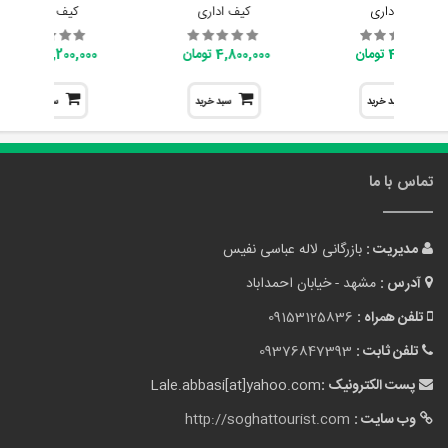
کیف اداری
کیف اداری
کیف اداری
4,800,000 تومان
4,800,000 تومان
7,200,000 تومان
سبد خرید
سبد خرید
سبد خرید
تماس با ما
مدیریت :
بازرگانی لاله عباسی نفیس
آدرس :
مشهد - خیابان احمداباد
تلفن همراه :
09153125836
تلفن ثابت :
09376847393
پست الکترونیک :
Lale.abbasi[at]yahoo.com
وب سایت :
http://soghattourist.com