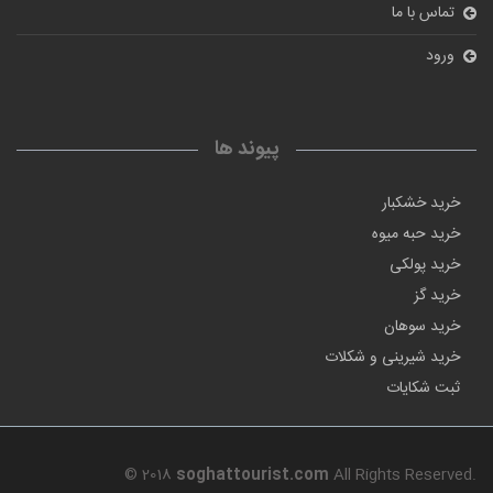
تماس با ما
ورود
پیوند ها
خرید خشکبار
خرید حبه میوه
خرید پولکی
خرید گز
خرید سوهان
خرید شیرینی و شکلات
ثبت شکایات
© 2018
soghattourist.com
All Rights Reserved.