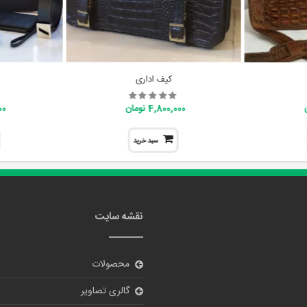
کیف اداری
4,800,000 تومان
000
سبد خرید
نقشه سایت
محصولات
گالری تصاویر