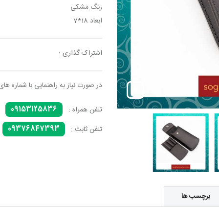
رنگ مشکی
ابعاد 18*7
اشتراک گذاری :
در صورت نیاز به راهنمایی با شماره های
09153125836
تلفن همراه :
09376847393
تلفن ثابت :
برچسب ها