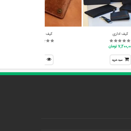
کیف اداری
کیف مدارک
7,200, تومان
سبد خرید
نمایش