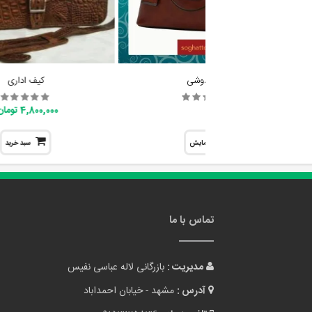
ساک دوشی
کیف اداری
4,800,000 تومان
نمایش
سبد خرید
تماس با ما
مدیریت :
بازرگانی لاله عباسی نفیس
آدرس :
مشهد - خیابان احمداباد