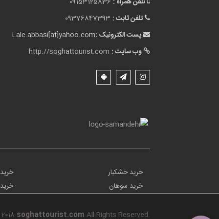
تلفن همراه :
09153125836
تلفن ثابت :
09376847393
پست الکترونیک :
Lale.abbasi[at]yahoo.com
وب سایت :
http://soghattourist.com
خرید خشکبار
خرید 
خرید سوهان
خرید 
 2018
soghattourist.com
All Rights Reserved.