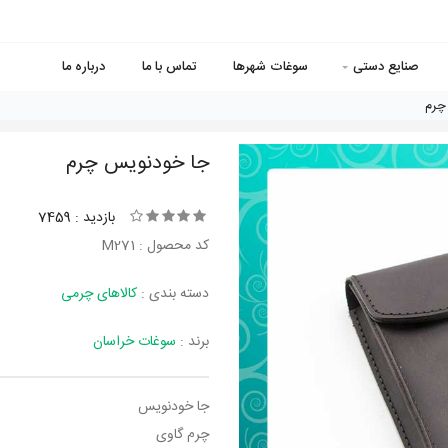
صنایع دستی
سوغات شهرها
تماس با ما
درباره ما
چرم
جا خودنویس چرم
بازدید : 7459
کد محصول : M271
دسته بندی :
کالاهای چرمی
برند :
سوغات خراسان
جا خودنویس
چرم گاوی