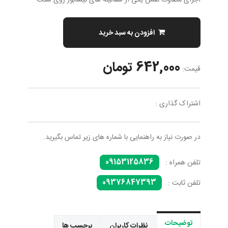
اجرای متفاوت نقش یکی از سفالینه های نیشابور روی سنگ
افزودن به سبد خرید
642,000 تومان
قیمت:
اشتراک گذاری :
در صورت نیاز به راهنمایی با شماره های زیر تماس بگیرید.
09153125836
تلفن همراه :
09376847393
تلفن ثابت :
توضیحات
نظرات کاربران
برچسب ها